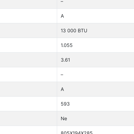
–
A
13 000 BTU
1.055
3.61
–
A
593
Ne
805X194X285