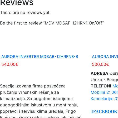
Reviews
There are no reviews yet.
Be the first to review “MDV MDSAF-12HRN1 On/Off”
AURORA INVERTER MDSAB-12HRFN8-B
AURORA INV
540.00
€
500.00
€
FRIGO FLEŠ
ADRESA
Đure
Umka - Beog
Specijalizovana firma posvećena
TELEFONI
Mo
pružanju vrhunskih rešenja za
Mobilni 2: 06
klimatizaciju. Sa bogatom istorijom i
Kancelarija: 
dugogodišnjim iskustvom u montiranju,
popravci i servisu klima uređaja, Frigo
FACEBOOK
Fleš nudi širok spektar usluga, uključujući