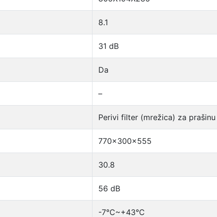
8.1
31 dB
Da
–
Perivi filter (mrežica) za prašinu
770x300x555
30.8
56 dB
-7°C~+43°C